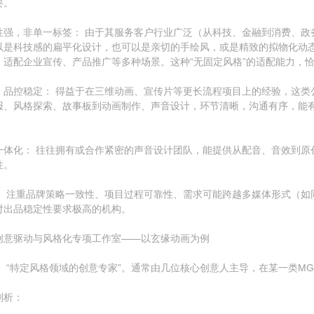
要。
性强，非单一标签： 由于其服务客户行业广泛（从科技、金融到消费、政
以是科技感的扁平化设计，也可以是亲切的手绘风，或是精致的拟物化动
，适配企业宣传、产品推广等多种场景。这种“无固定风格”的适配能力，
，品控稳定： 得益于在三维动画、宣传片等更长流程项目上的经验，这类
报、风格探索、故事板到动画制作、声音设计，环节清晰，沟通有序，能
一体化： 往往拥有或合作紧密的声音设计团队，能提供从配音、音效到原
性。
： 注重品牌策略一致性、项目过程可靠性、需求可能跨越多媒体形式（如
对出品稳定性要求极高的机构。
创意驱动与风格化专项工作室——以玄缘动画为例
： “特定风格领域的创意专家”。通常由几位核心创意人主导，在某一类M
剖析：