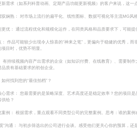
更新需求（如系列科普动画、定期产品功能更新视频）的客户来说，这一
驾驭娴熟： 对市场上流行的扁平化、线性图标、数据可视化等主流MG风
能更优： 通过流程优化和规模化运作，在同类风格和品质要求下，可能提
点： 作品可能较少出现令人惊喜的“神来之笔”，更偏向于稳健的优秀，
的项目时，优势不明显。
： 有持续视频内容产出需求的企业（如知识付费、在线教育）、需要制作
对品质有基础要求的初创企业。
如何找到您的“最佳拍档”？
核心需求： 您最需要的是策略深度、艺术高度还是稳定效率？您的项目是
容供给？
览案例： 根据需求，重点观看不同类型公司的完整案例。思考：谁的案例
值观”沟通： 与初步筛选出的公司进行会谈。感受他们更关心你的预算，