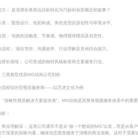
能力： 是否擅长将商业目标转化为巧妙的创意概念和叙事？
水准： 图形设计、色彩构成、角色造型的原创性与审美水平。
表现： 动效的流畅度、节奏感、物理规律模拟及创意性。
与流程： 项目管控、沟通效率、行业理解及音画结合能力。
与擅长领域： 公司形成的独特风格标签和主要服务行业。
：三类典型优质MG动画公司剖析
全流程综合型视觉服务商——以艺虎文化为例
： “策略性视觉解决方案提供者”。MG动画是其整体视频服务体系中的重
剖析：
，商业理解深： 这类公司通常不是从“做一个酷炫的MG”出发，而是从客
始于深度的策略沟通，确保动态图形服务于清晰的商业策略。这对于需要动