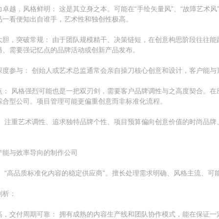
卓越，风格鲜明： 这是其立身之本。可能在“手绘矢量风”、“故障艺术风”
品一看便知出自谁手，艺术性和独创性极高。
大胆，突破常规： 由于团队规模精干、决策链短，在创意构思阶段往往能
播、需要强记忆点的品牌活动或创新产品发布。
深度参与： 创始人或艺术总监通常会亲自操刀核心创意和设计，客户能与
点： 风格强烈可能也是一把双刃剑，需要客户品牌调性与之高度契合。在
综合型公司。项目管理可能更偏重创意而非标准化流程。
： 注重艺术调性、追求独特品牌个性、项目预算偏向创意价值的时尚品牌
产能与效率导向的制作公司
： “高品质标准化内容的稳定供应商”。擅长处理需求明确、风格主流、可
剖析：
高，交付周期可靠： 拥有成熟的内容生产线和团队协作模式，能在保证一